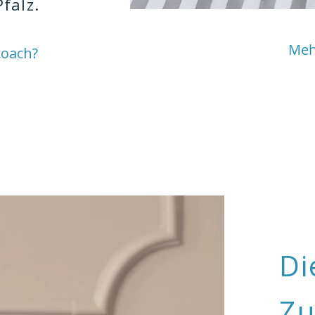
falz.
Meh
coach?
Di
Zu