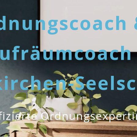
dnungscoach 
ufräumcoach
irchen-Seelsc
ifizierte Ordnungsexpert