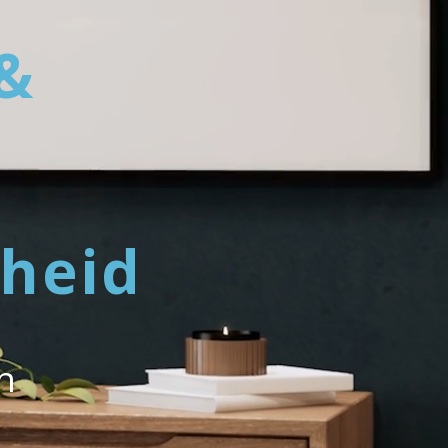
&
heid
in