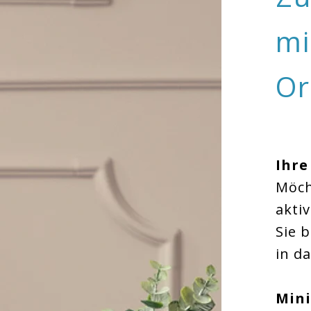
mi
Or
Ihre
Möch
akti
Sie 
in d
Min