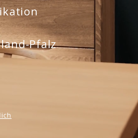
fikation
land-Pfalz
lich