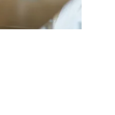
6 Min. Lesezeit
Ordnung durch Beratung
Wie läuft die Zusammenarbeit
mit einer Ordnungsexpertin?
Wie unterstützt Dich ein Ordnungscoach? Was
leistet er und was kostet dieser Service? Lass
Dich beraten und frage einfach an.