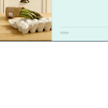
andortinformationen
Gründung 01.10.2020
​Auswahl 
Seit 16.03.2023 eingetragene
Ordnung 
Marke 30 2023 209 593
Gesundes
kation