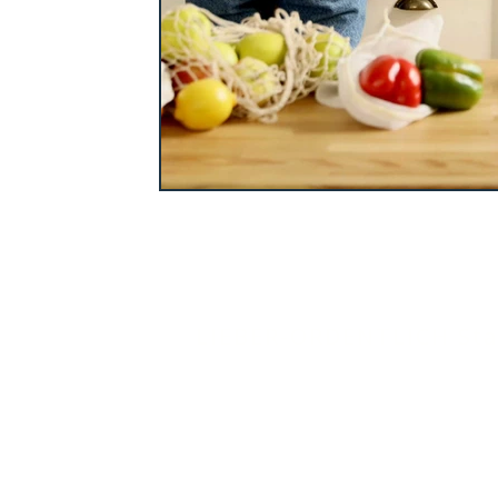
LIEBER-ORDENTLICH St
LIEBER-ORDENTLICH
Ordnungscoach
Zertifizierte Ordnungsexpertin
mit TÜV Rheinland geprüfter Qualifi